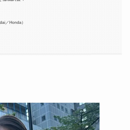
ai／Honda）