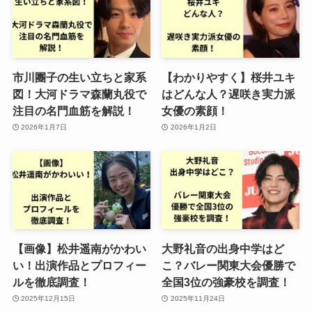
市川團子の生い立ちと家系
【わかりやすく】桜井ユキ
図！大河ドラマ森蘭丸役で
はどんな人？遅咲き実力派
注目の名門血筋を解説！
女優の素顔！
2026年1月7日
2026年1月2日
【画像】松井遥南がかわい
大野礼音の出身中学はど
い！出演作品とプロフィー
こ？バレー関東大会優勝で
ルを徹底調査！
全国3位の強豪校を調査！
2025年12月15日
2025年11月24日