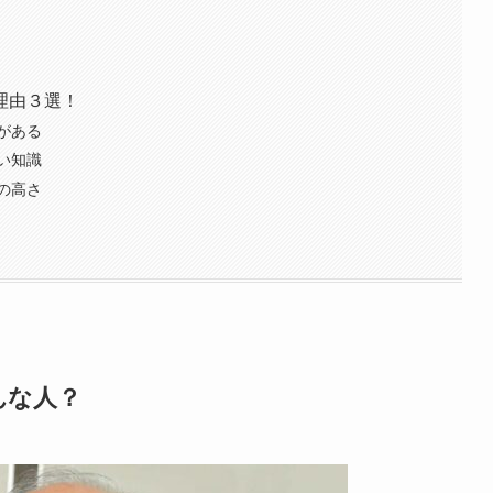
理由３選！
がある
い知識
の高さ
んな人？