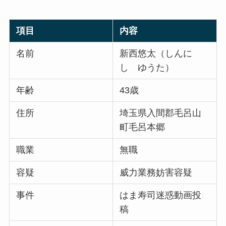
項目
内容
名前
新西悠太（しんに
し ゆうた）
年齢
43歳
住所
埼玉県入間郡毛呂山
町毛呂本郷
職業
無職
容疑
威力業務妨害容疑
事件
はま寿司迷惑動画投
稿