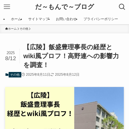
だ～もんで～ブログ
ホーム
サイトマップ
お問い合わせ
プライバシーポリシー
ホーム
その他
【広陵】飯盛豊理事長の経歴と
2025
wiki風プロフ！高野連への影響力
8/12
を調査！
2025年8月11日
2025年8月12日
その他