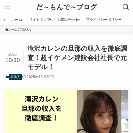
だ～もんで～ブログ
ホーム
サイトマップ
お問い合わせ
プライバシーポリシー
ホーム
芸能人
滝沢カレンの旦那の収入を徹底調
2025
査！超イケメン建設会社社長で元
10/30
モデル！
2025年10月30日
芸能人