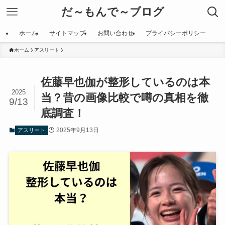
だ～もんで～ブログ
ホーム
サイトマップ
お問い合わせ
プライバシーポリシー
ホーム
アスリート
佐藤早也伽が整形しているのは本
2025
当？昔の画像比較で噂の真相を徹
9/13
底調査！
2025年9月13日
アスリート