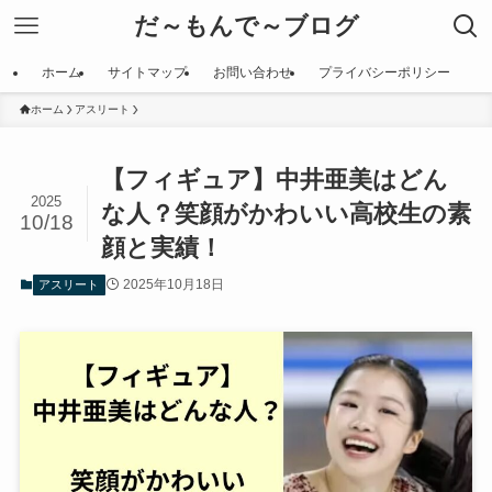
だ～もんで～ブログ
ホーム
サイトマップ
お問い合わせ
プライバシーポリシー
ホーム
アスリート
【フィギュア】中井亜美はどん
2025
な人？笑顔がかわいい高校生の素
10/18
顔と実績！
2025年10月18日
アスリート