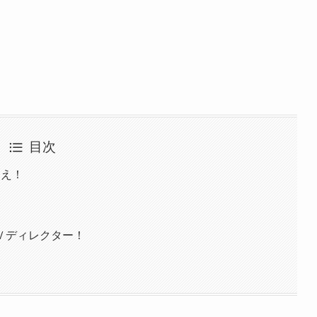
目次
超え！
Ｖディレクター！