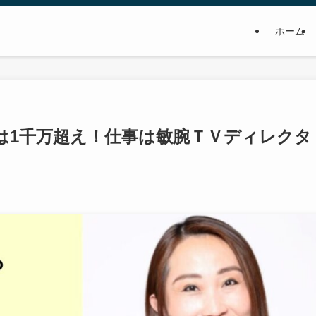
ホーム
は1千万超え！仕事は敏腕ＴＶディレクタ