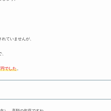
されていませんが、
で、
万円でした
。
月現在）。高額の年収ですね。