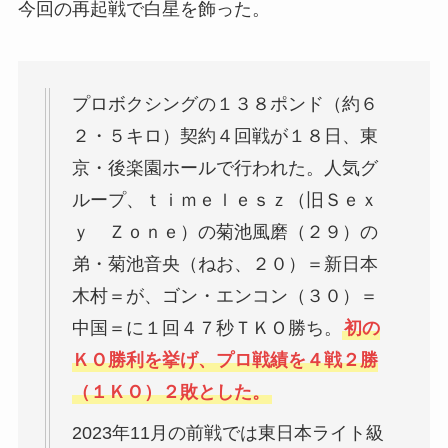
今回の再起戦で白星を飾った。
プロボクシングの１３８ポンド（約６
２・５キロ）契約４回戦が１８日、東
京・後楽園ホールで行われた。人気グ
ループ、ｔｉｍｅｌｅｓｚ（旧Ｓｅｘ
ｙ Ｚｏｎｅ）の菊池風磨（２９）の
弟・菊池音央（ねお、２０）＝新日本
木村＝が、ゴン・エンコン（３０）＝
中国＝に１回４７秒ＴＫＯ勝ち。
初の
ＫＯ勝利を挙げ、プロ戦績を４戦２勝
（１ＫＯ）２敗とした。
2023年11月の前戦では東日本ライト級