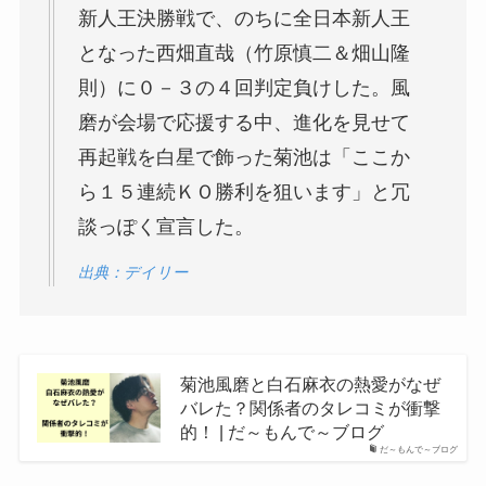
新人王決勝戦で、のちに全日本新人王
となった西畑直哉（竹原慎二＆畑山隆
則）に０－３の４回判定負けした。風
磨が会場で応援する中、進化を見せて
再起戦を白星で飾った菊池は「ここか
ら１５連続ＫＯ勝利を狙います」と冗
談っぽく宣言した。
出典：デイリー
菊池風磨と白石麻衣の熱愛がなぜ
バレた？関係者のタレコミが衝撃
的！ | だ～もんで～ブログ
だ～もんで～ブログ