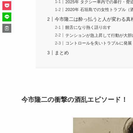
2025年 タクシー車内での暴行・脅
2020年 石垣島での女性トラブル（
今市隆二は酔っ払うと人が変わる真
饒舌になり熱く語り出す
テンションが急上昇して行動が大胆
コントロールを失いトラブルに発展
まとめ
今市隆二の衝撃の酒乱エピソード！