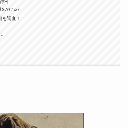
迫事件
酒をかける）
相を調査！
に