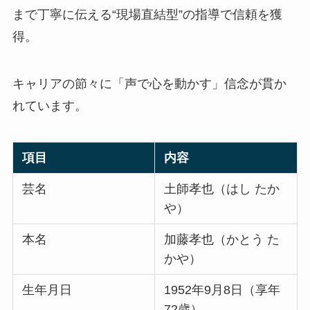
まで丁寧に伝える“現場直結型”の指導で信頼を獲
得。
キャリアの節々に「声で心を動かす」信念が貫か
れています。
項目
内容
芸名
土師孝也（はし たか
や）
本名
加藤孝也（かとう た
かや）
生年月日
1952年9月8日（享年
72歳）