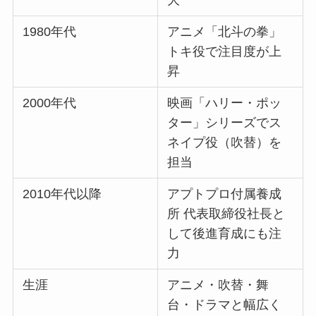
1980年代
アニメ「北斗の拳」
トキ役で注目度が上
昇
2000年代
映画「ハリー・ポッ
ター」シリーズでス
ネイプ役（吹替）を
担当
2010年代以降
アプトプロ付属養成
所 代表取締役社長と
して後進育成にも注
力
生涯
アニメ・吹替・舞
台・ドラマと幅広く