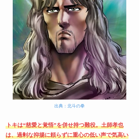
出典：北斗の拳
トキは“慈愛と覚悟”を併せ持つ難役。土師孝也
は、過剰な抑揚に頼らずに重心の低い声で気高い