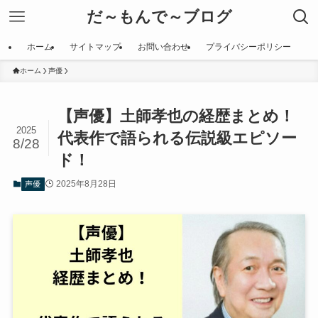
だ～もんで～ブログ
ホーム
サイトマップ
お問い合わせ
プライバシーポリシー
ホーム
声優
【声優】土師孝也の経歴まとめ！
2025
代表作で語られる伝説級エピソー
8/28
ド！
2025年8月28日
声優