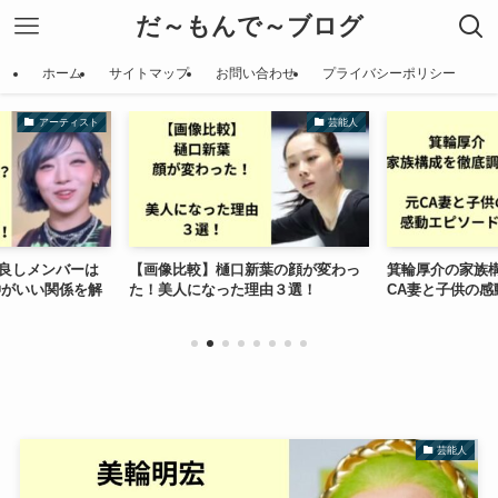
だ～もんで～ブログ
ホーム
サイトマップ
お問い合わせ
プライバシーポリシー
アーティスト
芸能人
仲良しメンバーは
【画像比較】樋口新葉の顔が変わっ
箕輪厚介の家族
仲がいい関係を解
た！美人になった理由３選！
CA妻と子供の感
芸能人