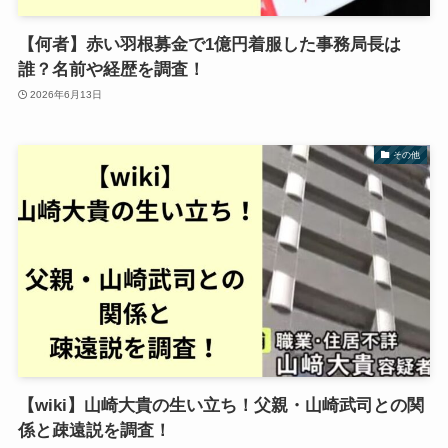
【何者】赤い羽根募金で1億円着服した事務局長は
誰？名前や経歴を調査！
2026年6月13日
その他
【wiki】山崎大貴の生い立ち！父親・山崎武司との関
係と疎遠説を調査！